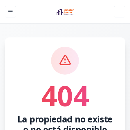
Toggle navigation menu
Toggl
404
La propiedad no existe
o no está disponible