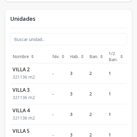
Unidades
1/2
Nombre
Niv.
Hab.
Ban.
Est.
Ban.
VILLA 2
-
3
2
1
1
3
2
1
136
m2
VILLA 3
-
3
2
1
1
3
2
1
136
m2
VILLA 4
-
3
2
1
1
3
2
1
136
m2
VILLA 5
-
3
2
1
1