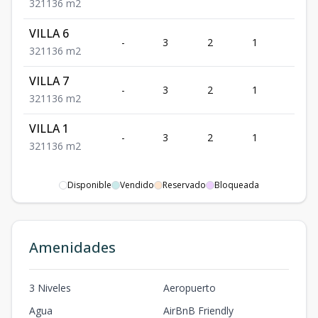
3
2
1
136
m2
VILLA 6
-
3
2
1
1
3
2
1
136
m2
VILLA 7
-
3
2
1
1
3
2
1
136
m2
VILLA 1
-
3
2
1
1
3
2
1
136
m2
Disponible
Vendido
Reservado
Bloqueada
Amenidades
3 Niveles
Aeropuerto
Agua
AirBnB Friendly