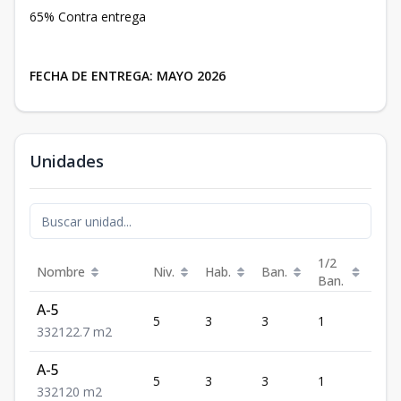
65% Contra entrega
FECHA DE ENTREGA: MAYO 2026
Unidades
1/2
Nombre
Niv.
Hab.
Ban.
Est.
Ban.
A-5
5
3
3
1
2
3
3
2
122.7
m2
A-5
5
3
3
1
2
3
3
2
120
m2