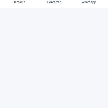
Llámame
Contactar
WhatsApp
Propiedades
Agentes
Nosotros
Contacto
Instagram
©
2026
Master Home
,
Todos los derechos reservados
Powered by
AlterEstate