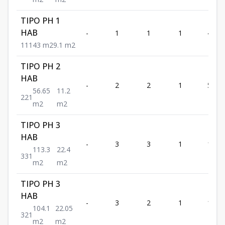
TIPO PH 1
HAB
-
1
1
1
43
1
1
1
43
m2
9.1
m2
TIPO PH 2
HAB
-
2
2
1
56.65
56.65
11.2
2
2
1
m2
m2
TIPO PH 3
HAB
-
3
3
1
113.3
113.3
22.4
3
3
1
m2
m2
TIPO PH 3
HAB
-
3
2
1
104.1
104.1
22.05
3
2
1
m2
m2