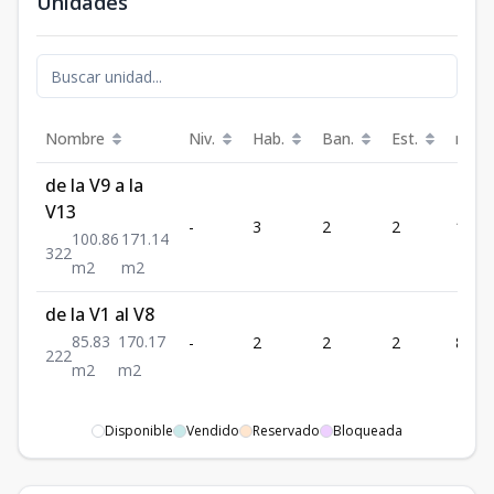
Unidades
Nombre
Niv.
Hab.
Ban.
Est.
m²
de la V9 a la
V13
-
3
2
2
100.
100.86
171.14
3
2
2
m2
m2
de la V1 al V8
85.83
170.17
-
2
2
2
85.83
2
2
2
m2
m2
Disponible
Vendido
Reservado
Bloqueada