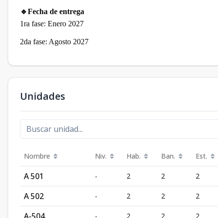
🔹Fecha de entrega
1ra fase: Enero 2027
2da fase: Agosto 2027
Unidades
Nombre
Niv.
Hab.
Ban.
Est.
A 501
-
2
2
2
A 502
-
2
2
2
A-504
-
2
2
2