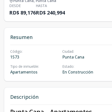
Punta Cana
,
Punta Cana
DESDE
HASTA
RD$ 89,176
RD$ 240,994
Resumen
Código
:
Ciudad
:
1573
Punta Cana
Tipo de inmueble
:
Estado
:
Apartamentos
En Construcción
Descripción
Punta Cana – Apartamentos