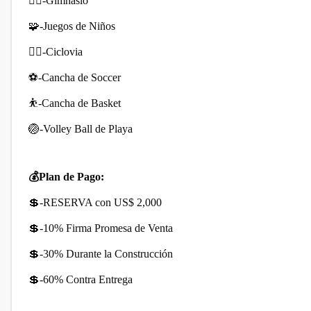
🏋️‍♀️-Gimnasio
🧩-Juegos de Niños
🚴‍♀️-Ciclovia
⚽-Cancha de Soccer
⛹️-Cancha de Basket
🏐-Volley Ball de Playa
💰Plan de Pago:
💲-RESERVA con US$ 2,000
💲-10% Firma Promesa de Venta
💲-30% Durante la Construcción
💲-60% Contra Entrega