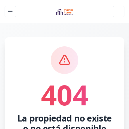
Toggle navigation menu
Toggl
404
La propiedad no existe
o no está disponible