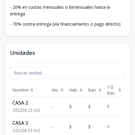
- 20% en cuotas mensuales o bimensuales hasta la
entrega
- 70% contra entrega (vía financiamiento o pago directo)
Unidades
1/2
Nombre
Niv.
Hab.
Ban.
Est.
Ban.
CASA 2
-
3
3
1
2
3
3
2
258.23
m2
CASA 3
-
3
3
1
2
3
3
2
258.23
m2