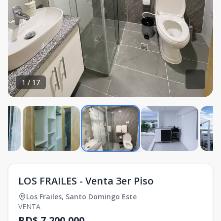
1
/
17
LOS FRAILES - Venta 3er Piso
Los Frailes
,
Santo Domingo Este
VENTA
RD$ 7,200,000