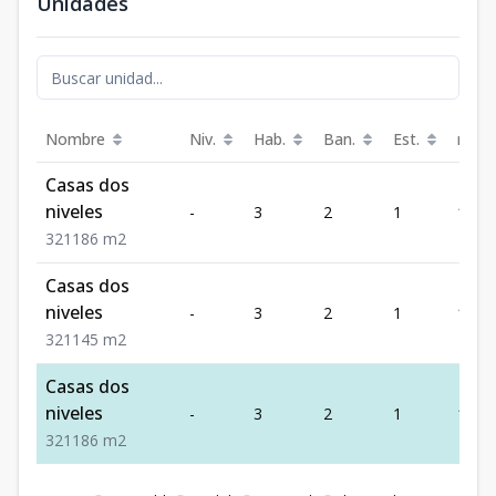
Unidades
Nombre
Niv.
Hab.
Ban.
Est.
m²
Casas dos
niveles
-
3
2
1
186
3
2
1
186
m2
Casas dos
niveles
-
3
2
1
145
3
2
1
145
m2
Casas dos
niveles
-
3
2
1
186
3
2
1
186
m2