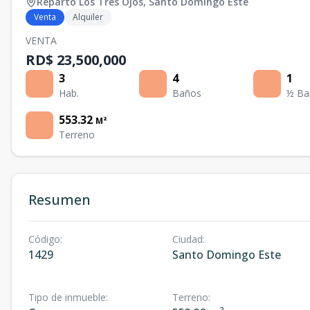
Reparto Los Tres Ojos
,
Santo Domingo Este
Venta
Alquiler
VENTA
RD$ 23,500,000
3
4
1
Hab.
Baños
½ Ba
553.32
M²
Terreno
Resumen
Código
:
Ciudad
:
1429
Santo Domingo Este
Tipo de inmueble
:
Terreno
: