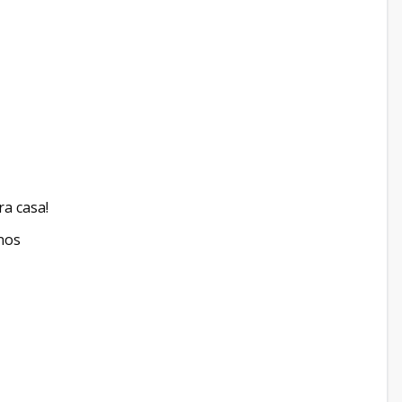
ra casa!
anos