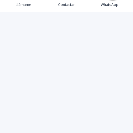
Llámame
Contactar
WhatsApp
Propiedades
Agentes
Nosotros
Contacto
Instagram
©
2026
Master Home
,
Todos los derechos reservados
Powered by
AlterEstate