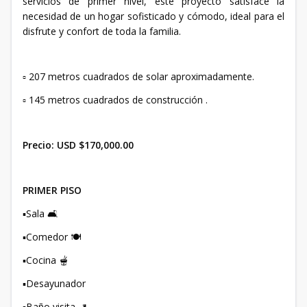
servicios de primer nivel, este proyecto satisface la
necesidad de un hogar sofisticado y cómodo, ideal para el
disfrute y confort de toda la familia.
▫️ 207 metros cuadrados de solar aproximadamente.
▫️ 145 metros cuadrados de construcción .
Precio: USD $170,000.00
PRIMER PISO
▪️Sala 🛋️
▪️Comedor 🍽️
▪️Cocina 🫕
▪️Desayunador
▪️Baño visita 🚽