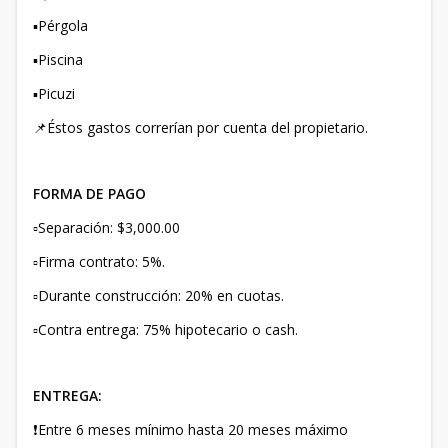
▪️Pérgola
▪️Piscina
▪️Picuzi
📌Éstos gastos correrían por cuenta del propietario.
FORMA DE PAGO
▫️Separación: $3,000.00
▫️Firma contrato: 5%.
▫️Durante construcción: 20% en cuotas.
▫️Contra entrega: 75% hipotecario o cash.
ENTREGA:
❗Entre 6 meses mínimo hasta 20 meses máximo