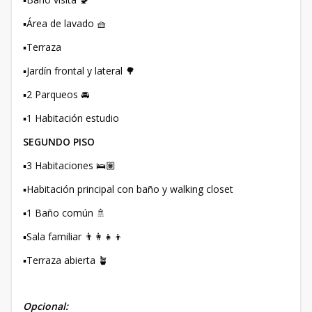
▪️Área de lavado 🧺
▪️Terraza
▪️Jardín frontal y lateral 🌳
▪️2 Parqueos 🚘
▪️1 Habitación estudio
SEGUNDO PISO
▪️3 Habitaciones 🛌🏽
▪️Habitación principal con baño y walking closet
▪️1 Baño común 🚿
▪️Sala familiar 👨‍👩‍👧‍👦
▪️Terraza abierta 🪴
Opcional: