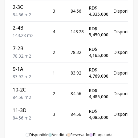
2-3C
RD$
3
84.56
Disponible
4,335,000
84.56
m2
2-4B
RD$
4
143.28
Disponible
5,450,000
143.28
m2
7-2B
RD$
2
78.32
Disponible
4,165,000
78.32
m2
9-1A
RD$
1
83.92
Disponible
4,769,000
83.92
m2
10-2C
RD$
2
84.56
Disponible
4,485,000
84.56
m2
11-3D
RD$
3
84.56
Disponible
4,085,000
84.56
m2
Disponible
Vendido
Reservado
Bloqueada