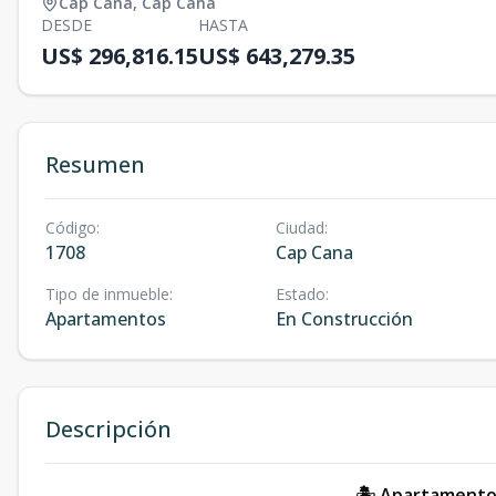
Cap Cana
,
Cap Cana
DESDE
HASTA
US$ 296,816.15
US$ 643,279.35
Resumen
Código
:
Ciudad
:
1708
Cap Cana
Tipo de inmueble
:
Estado
:
Apartamentos
En Construcción
Descripción
🏝️ Apartamento