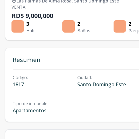
Las Palmas De Alma Rosa
,
Santo Domingo Este
VENTA
RD$ 9,000,000
3
2
2
Hab.
Baños
Parq
Resumen
Código
:
Ciudad
:
1817
Santo Domingo Este
Tipo de inmueble
:
Apartamentos