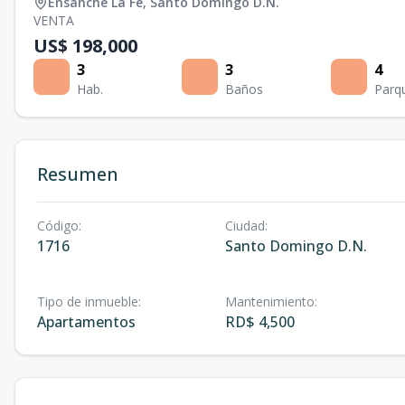
Ensanche La Fé
,
Santo Domingo D.N.
VENTA
US$ 198,000
3
3
4
Hab.
Baños
Parq
Resumen
Código
:
Ciudad
:
1716
Santo Domingo D.N.
Tipo de inmueble
:
Mantenimiento
:
Apartamentos
RD$ 4,500