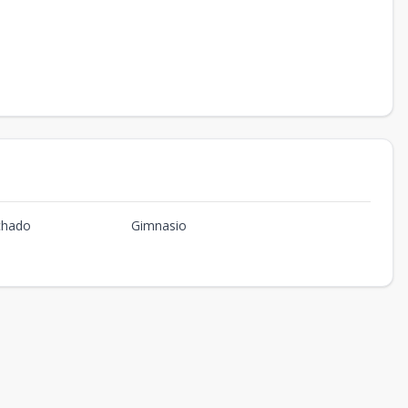
chado
Gimnasio