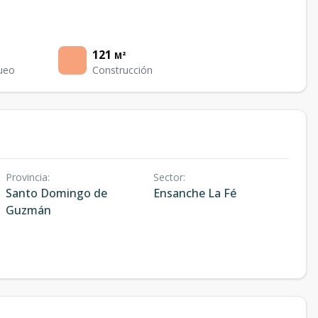
121
M²
ueo
Construcción
Provincia
:
Sector
:
Santo Domingo de
Ensanche La Fé
Guzmán