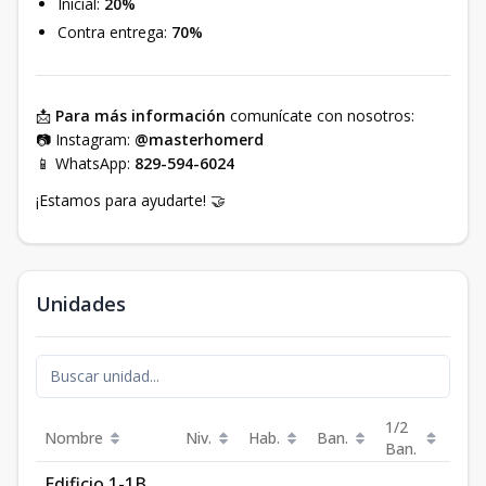
Inicial:
20%
Contra entrega:
70%
📩
Para más información
comunícate con nosotros:
📷 Instagram:
@masterhomerd
📱 WhatsApp:
829-594-6024
¡Estamos para ayudarte! 🤝
Unidades
1/2
Nombre
Niv.
Hab.
Ban.
Est.
Ban.
Edificio 1-1B