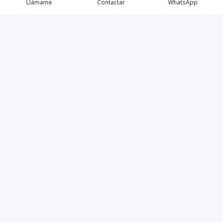
Llámame
Contactar
WhatsApp
Propiedades
Agentes
Nosotros
Contacto
Instagram
©
2026
Master Home
,
Todos los derechos reservados
Powered by
AlterEstate