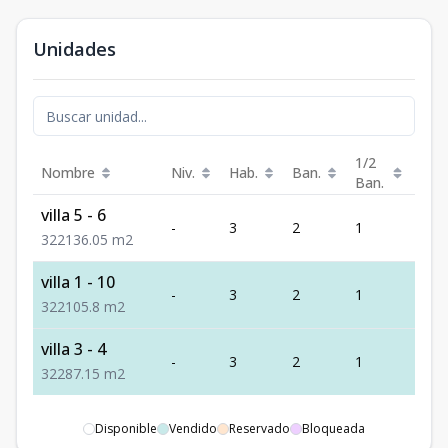
Unidades
1/2
Nombre
Niv.
Hab.
Ban.
Est.
Ban.
villa 5 - 6
-
3
2
1
2
3
2
2
136.05
m2
villa 1 - 10
-
3
2
1
2
3
2
2
105.8
m2
villa 3 - 4
-
3
2
1
2
3
2
2
87.15
m2
Disponible
Vendido
Reservado
Bloqueada