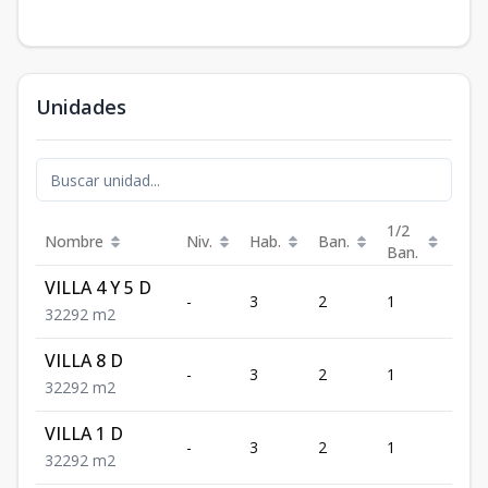
Unidades
1/2
Nombre
Niv.
Hab.
Ban.
Est.
Ban.
VILLA 4 Y 5 D
-
3
2
1
2
3
2
2
92
m2
VILLA 8 D
-
3
2
1
2
3
2
2
92
m2
VILLA 1 D
-
3
2
1
2
3
2
2
92
m2