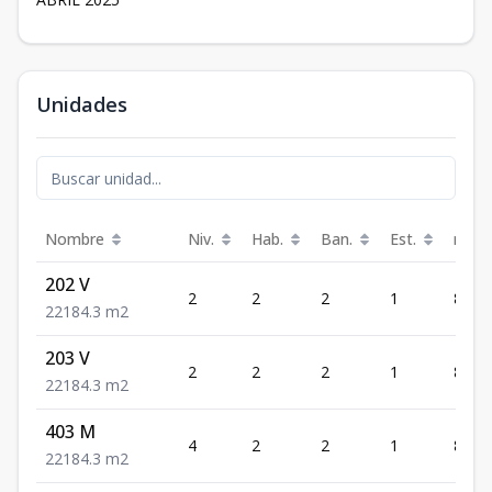
Unidades
Nombre
Niv.
Hab.
Ban.
Est.
m²
202 V
2
2
2
1
84.3
2
2
1
84.3
m2
203 V
2
2
2
1
84.3
2
2
1
84.3
m2
403 M
4
2
2
1
84.3
2
2
1
84.3
m2